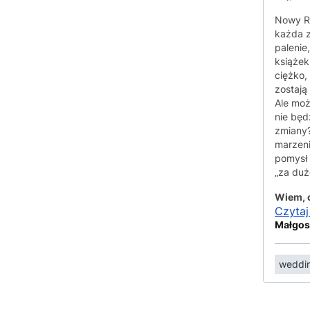
Nowy R
każda z
palenie
książek
ciężko,
zostają
Ale moż
nie będ
zmiany?
marzeni
pomysł 
„za du
Wiem, c
Czytaj
Małgos
weddin