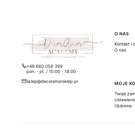
Linki
O NAS
Kontakt i 
O nas
+48 660 059 399
pon. - pt. / 10:00 - 18:00
sklep@decoramorsklep.pl
MOJE K
Twoje zam
Ustawieni
Ulubione