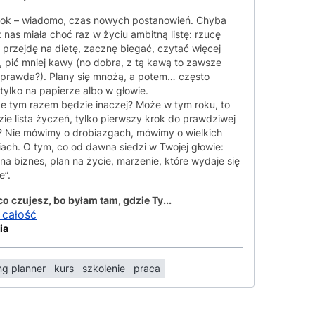
ok – wiadomo, czas nowych postanowień. Chyba
 nas miała choć raz w życiu ambitną listę: rzucę
, przejdę na dietę, zacznę biegać, czytać więcej
, pić mniej kawy (no dobra, z tą kawą to zawsze
 prawda?). Plany się mnożą, a potem… często
 tylko na papierze albo w głowie.
e tym razem będzie inaczej? Może w tym roku, to
zie lista życzeń, tylko pierwszy krok do prawdziwej
 Nie mówimy o drobiazgach, mówimy o wielkich
ach. O tym, co od dawna siedzi w Twojej głowie:
na biznes, plan na życie, marzenie, które wydaje się
że”.
o czujesz, bo byłam tam, gdzie Ty...
 całość
ia
g planner
kurs
szkolenie
praca