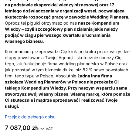
na podstawie eksperckiej wiedzy biznesowej oraz 17
letniego doświadczenia w organizacji wesel, pozwalająca
skutecznie rozpocząć pracę w zawodzie Wedding Plannera
.
Oprócz tej pigułki otrzymasz od nas
nasze Kompendium
Wiedzy – czyli szczegółowy plan działania jakie należy
podjąć w ciągu pierwszego kwartału uruchamiania
własnego biznesu
.
Kompendium przeprowadzi Cię krok po kroku przez wszystkie
etapy powstawania Twojej Agencji i skutecznie nauczy Cię
tego, jak funkcjonuje firma wedding plannerska w Polsce oraz
jak pozostać w tym biznesie dłużej niż 82 % nowo powstałych
firm, tego typu w Polsce. Absolutnie ż
adna inna firma
szkoląca Wedding Plannerów w Polsce nie przekaże Ci
takiego Kompendium Wiedzy. Przy naszym wsparciu sama
stworzysz swój własny biznes, własną markę, która pomoże
Ci skutecznie i mądrze sprzedawać i realizować Twoje
usługi.
Przejdź do pełnego opisu
Cena
7 087,00 zł
bez VAT