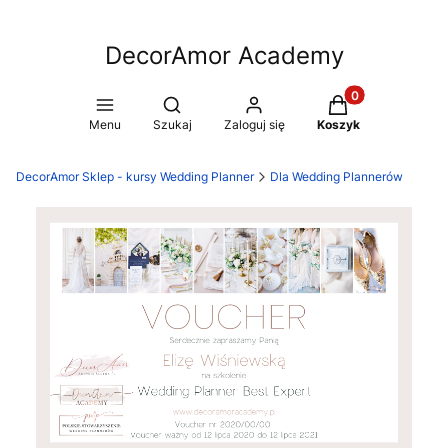
DecorAmor Academy
Produkty w koszy
Otwórz wyszukiwarkę
Menu
Szukaj
Zaloguj się
Koszyk
DecorAmor Sklep - kursy Wedding Planner
Dla Wedding Plannerów