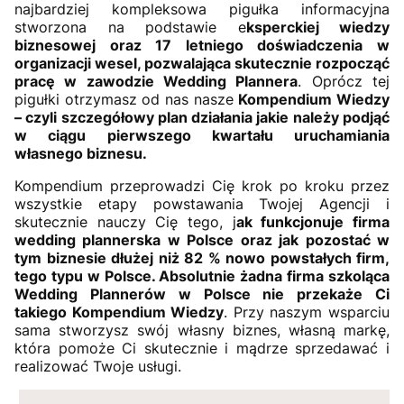
najbardziej kompleksowa pigułka informacyjna
stworzona na podstawie e
ksperckiej wiedzy
biznesowej oraz 17 letniego doświadczenia w
organizacji wesel, pozwalająca skutecznie rozpocząć
pracę w zawodzie Wedding Plannera
. Oprócz tej
pigułki otrzymasz od nas nasze
Kompendium Wiedzy
– czyli szczegółowy plan działania jakie należy podjąć
w ciągu pierwszego kwartału uruchamiania
własnego biznesu.
Kompendium przeprowadzi Cię krok po kroku przez
wszystkie etapy powstawania Twojej Agencji i
skutecznie nauczy Cię tego, j
ak funkcjonuje firma
wedding plannerska w Polsce oraz jak pozostać w
tym biznesie dłużej niż 82 % nowo powstałych firm,
tego typu w Polsce. Absolutnie żadna firma szkoląca
Wedding Plannerów w Polsce nie przekaże Ci
takiego Kompendium Wiedzy
. Przy naszym wsparciu
sama stworzysz swój własny biznes, własną markę,
która pomoże Ci skutecznie i mądrze sprzedawać i
realizować Twoje usługi.