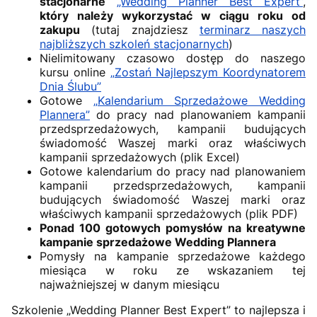
stacjonarne
„Wedding Planner Best Expert”
,
który należy wykorzystać w ciągu roku od
zakupu
(tutaj znajdziesz
terminarz naszych
najbliższych szkoleń stacjonarnych
)
Nielimitowany czasowo dostęp do naszego
kursu online
„Zostań Najlepszym Koordynatorem
Dnia Ślubu”
Gotowe
„Kalendarium Sprzedażowe Wedding
Plannera”
do pracy nad planowaniem kampanii
przedsprzedażowych, kampanii budujących
świadomość Waszej marki oraz właściwych
kampanii sprzedażowych (plik Excel)
Gotowe kalendarium do pracy nad planowaniem
kampanii przedsprzedażowych, kampanii
budujących świadomość Waszej marki oraz
właściwych kampanii sprzedażowych (plik PDF)
Ponad 100 gotowych pomysłów na kreatywne
kampanie sprzedażowe Wedding Plannera
Pomysły na kampanie sprzedażowe każdego
miesiąca w roku ze wskazaniem tej
najważniejszej w danym miesiącu
Szkolenie „Wedding Planner Best Expert” to najlepsza i