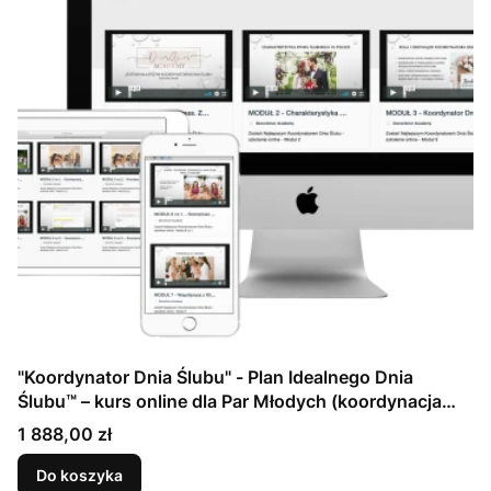
"Koordynator Dnia Ślubu" - Plan Idealnego Dnia
Ślubu™ – kurs online dla Par Młodych (koordynacja
dnia ślubu krok po kroku)
Cena
1 888,00 zł
Do koszyka