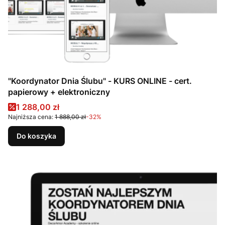
"Koordynator Dnia Ślubu" - KURS ONLINE - cert.
papierowy + elektroniczny
Cena promocyjna
1 288,00 zł
Najniższa cena:
1 888,00 zł
-32%
Do koszyka