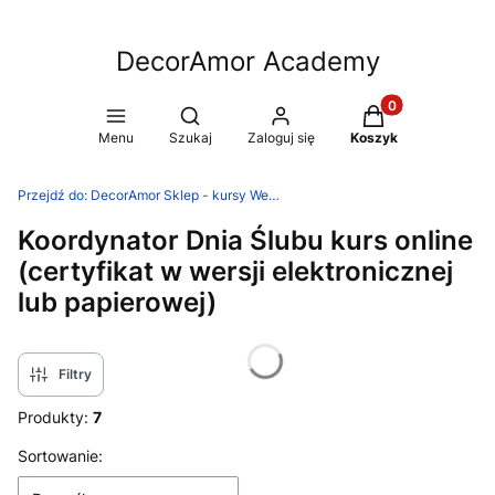
DecorAmor Academy
Produkty w koszy
Otwórz wyszukiwarkę
Menu
Szukaj
Zaloguj się
Koszyk
Przejdź do:
DecorAmor Sklep - kursy Wedding Planner
Koordynator Dnia Ślubu kurs online
(certyfikat w wersji elektronicznej
lub papierowej)
Filtry
Produkty:
7
Lista produktów
Sortowanie: