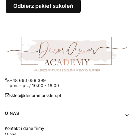
Odbierz pakiet szkoleń
+48 660 059 399
pon. - pt. / 10:00 - 18:00
sklep@decoramorsklep.pl
Linki w stopce
O NAS
Kontakt i dane firmy
O nas