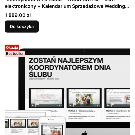
elektroniczny + Kalendarium Sprzedażowe Wedding
Plannera
Cena
1 889,00 zł
Do koszyka
Okazja
Bestseller