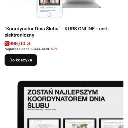
"Koordynator Dnia Ślubu" - KURS ONLINE - cert.
elektroniczny
Cena promocyjna
999,00 zł
Najniższa cena:
1 888,00 zł
-47%
Do koszyka