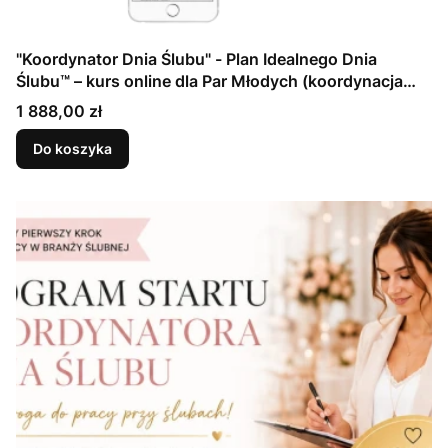
"Koordynator Dnia Ślubu" - Plan Idealnego Dnia
Ślubu™ – kurs online dla Par Młodych (koordynacja
dnia ślubu krok po kroku) - papier
Cena
1 888,00 zł
Do koszyka