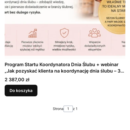
Program Startu Koordynatora Dnia Ślubu + webinar
„Jak pozyskać klienta na koordynację dnia ślubu – 3
sposoby”
Cena
2 387,00 zł
Do koszyka
Strona
z 1